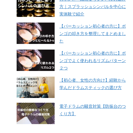
方｜スプラッシュシンバルを中心に
実体験で紹介
【パーカッション初心者の方に】ボ
ンゴの叩き方を整理してまとめまし
た
【パーカッション初心者の方に】ボ
ンゴでよく使われるリズムパターン
２つ
【初心者、女性の方向け】経験から
学んだドラムスティックの選び方
電子ドラムの騒音対策【防振台のつ
くり方】