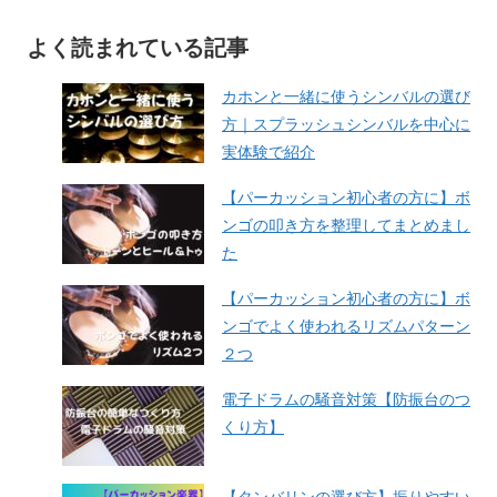
よく読まれている記事
カホンと一緒に使うシンバルの選び
方｜スプラッシュシンバルを中心に
実体験で紹介
【パーカッション初心者の方に】ボ
ンゴの叩き方を整理してまとめまし
た
【パーカッション初心者の方に】ボ
ンゴでよく使われるリズムパターン
２つ
電子ドラムの騒音対策【防振台のつ
くり方】
【タンバリンの選び方】振りやすい