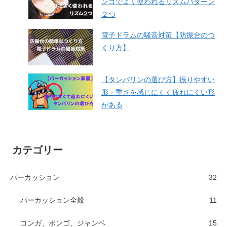
ンゴでよく使われるリズムパターン
２つ
電子ドラムの騒音対策【防振台のつ
くり方】
【タンバリンの選び方】振りやすい
形・重さを感じにくく疲れにくい形
がある
カテゴリー
パーカッション
32
パーカッション全般
11
コンガ、ボンゴ、ジャンベ
15