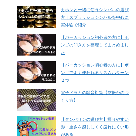
カホンと一緒に使うシンバルの選び
方｜スプラッシュシンバルを中心に
実体験で紹介
【パーカッション初心者の方に】ボ
ンゴの叩き方を整理してまとめまし
た
【パーカッション初心者の方に】ボ
ンゴでよく使われるリズムパターン
２つ
電子ドラムの騒音対策【防振台のつ
くり方】
【タンバリンの選び方】振りやすい
形・重さを感じにくく疲れにくい形
がある