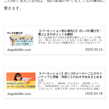
この高く澄んだ音色は、他の楽器の中でもとても印象的に
響きます。
【パーカッション初心者向け】ボンゴの選び方・
選ぶときのポイントを解説
ボンゴを始めるので自分の楽器を購入しよう！という方向
けに、選ぶときにポイントになることをご紹介します。”お
すすめ、ボンゴ”などで検索すると、いろいろなサイトでお
すすめのボンゴを教えてくれますが、「高音の音抜けがい
い」「バランスがいい」と言わ...
2026.03.14
dagakkilife.com
【パーカッション】ボンゴのメーカーごとのライ
ンナップと用途・目的ごとのおすすめをまとめま
した
LP（エルピー）、MEINL（マイネル）、PEARL（パー
ル）、GON BOPS（ゴンボップス）、TOCA(トカ）のボ
ンゴについて、日本で入手しやすいモデルを中心に比較表
でご紹介。安く買いたい場合やいいものが欲しい場合それ
2026.04.18
dagakkilife.com
ぞれにおすすめをピックアップしました。