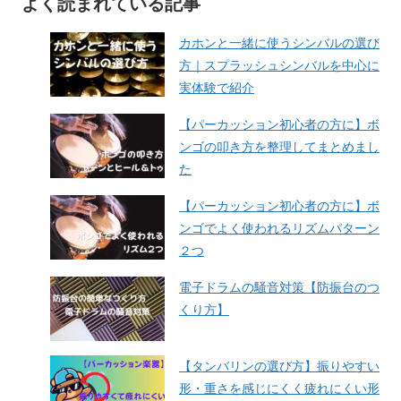
よく読まれている記事
カホンと一緒に使うシンバルの選び
方｜スプラッシュシンバルを中心に
実体験で紹介
【パーカッション初心者の方に】ボ
ンゴの叩き方を整理してまとめまし
た
【パーカッション初心者の方に】ボ
ンゴでよく使われるリズムパターン
２つ
電子ドラムの騒音対策【防振台のつ
くり方】
【タンバリンの選び方】振りやすい
形・重さを感じにくく疲れにくい形