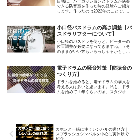
自宅に、パーカッションとドラムが演奏
できる防音室を作った時の経験をご紹介
します。作ったのは2022年のことで、家
を新築して防音室を作りました。ことさ
とみなさんそうだと思いますが、私も家
でドラムやパーカッションの練習ができ
小口径バスドラムの高さ調整【バ
たらなぁ、と思ってま...
スドラリフターについて】
小口径のバスドラを使うと、ビーターの
位置調整が必要になってきますね。（そ
のままがいい方もいらっしゃるかもしれ
ませんが）私は18インチのバスドラを使
用しているので、ビーターがヘッドのか
なり上の方に当たってしまいます。小口
電子ドラムの騒音対策【防振台の
径のバスドラを使って初...
つくり方】
ドラムを始めると、電子ドラムの購入を
考える人は多いと思います。私も、ドラ
ムを始めて１年くらいの頃、スタジオの
練習代がかさんできたことと、いつでも
好きなときに練習できる環境に憧れ、電
子ドラムを購入しました。しかし電子ド
ラムとはいえ、普通の部屋...
カホンと一緒に使うシンバルの選び方｜
スプラッシュシンバルを中心に実体験で
紹介