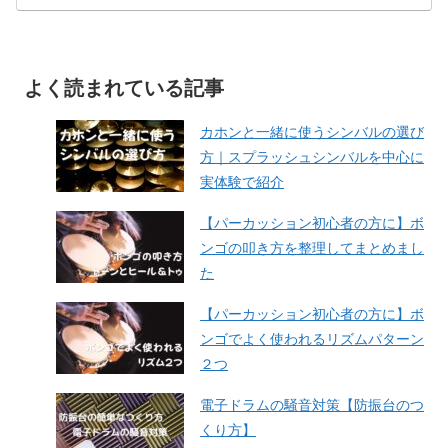
よく読まれている記事
カホンと一緒に使うシンバルの選び
方｜スプラッシュシンバルを中心に
実体験で紹介
【パーカッション初心者の方に】ボ
ンゴの叩き方を整理してまとめまし
た
【パーカッション初心者の方に】ボ
ンゴでよく使われるリズムパターン
２つ
電子ドラムの騒音対策【防振台のつ
くり方】