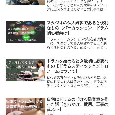
初めてドラムスティックを買いに行く
と、棚にずらりと並んだ大量のスティッ
クに圧倒されませんか？この記事では、
初心者、女性の方向けに初めてのドラム
スティックを選ぶときに役立つ情報をま
とめました。
スタジオの個人練習であると便利
なもの【パーカッション、ドラム
初心者向け】
ドラム・パーカッションの初心者の方向
けに、スタジオで個人練習をするときあ
ると便利なものをまとめました。音楽を
やっている人には当たり前のものでも、
最初は意外と知らないものばかり。効率
的に楽しく練習するために便利なおすす
ドラムを始めるとき最初に必要な
めのご紹介です。
もの【ドラムスティックとメトロ
ノームについて】
初心者の方がドラムを始めるときに、最
初に必要なものは意外と少なくドラムス
ティックとメトロノームだけ。しかも、
メトロノームはスマホの無料アプリで事
足りるため、実際に買う必要があるのは
ドラムスティックだけなんです。意外と
自宅にドラムの叩ける防音室を作
気軽に始められるのではな...
った話【きっかけ、費用、工事の
流れ･･】