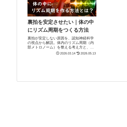
裏拍を安定させたい｜体の中
にリズム周期をつくる方法
裏拍が安定しない原因を、認知神経科学
の視点から解説。体内のリズム周期（内
部メトロノーム）を整える考え方と、裏
拍を正確に刻むための具体的な練習方法
2026.03.14
2026.05.13
を紹介します。