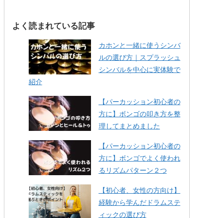
よく読まれている記事
カホンと一緒に使うシンバ
ルの選び方｜スプラッシュ
シンバルを中心に実体験で
紹介
【パーカッション初心者の
方に】ボンゴの叩き方を整
理してまとめました
【パーカッション初心者の
方に】ボンゴでよく使われ
るリズムパターン２つ
【初心者、女性の方向け】
経験から学んだドラムステ
ィックの選び方