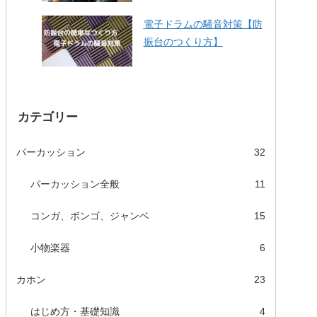
電子ドラムの騒音対策【防
振台のつくり方】
カテゴリー
パーカッション
32
パーカッション全般
11
コンガ、ボンゴ、ジャンベ
15
小物楽器
6
カホン
23
はじめ方・基礎知識
4