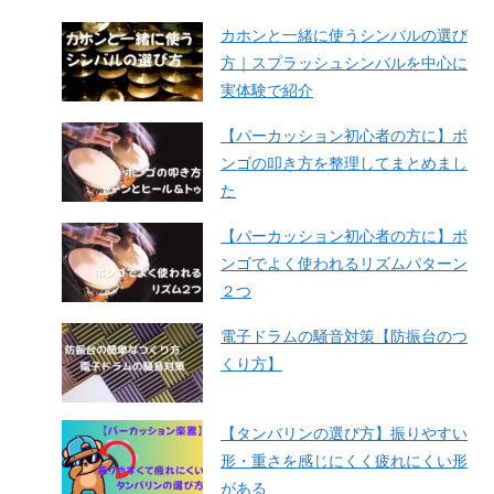
カホンと一緒に使うシンバルの選び
方｜スプラッシュシンバルを中心に
実体験で紹介
【パーカッション初心者の方に】ボ
ンゴの叩き方を整理してまとめまし
た
【パーカッション初心者の方に】ボ
ンゴでよく使われるリズムパターン
２つ
電子ドラムの騒音対策【防振台のつ
くり方】
【タンバリンの選び方】振りやすい
形・重さを感じにくく疲れにくい形
がある