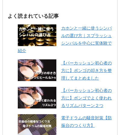
よく読まれている記事
カホンと一緒に使うシンバ
ルの選び方｜スプラッシュ
シンバルを中心に実体験で
紹介
【パーカッション初心者の
方に】ボンゴの叩き方を整
理してまとめました
【パーカッション初心者の
方に】ボンゴでよく使われ
るリズムパターン２つ
電子ドラムの騒音対策【防
振台のつくり方】