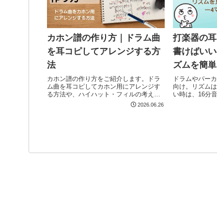
カホン譜の作り方｜ドラム曲
打楽器の耳
を耳コピしてアレンジする方
書けばいい
法
ズムを簡単
カホン譜の作り方をご紹介します。ドラ
ドラムやパーカ
ム曲を耳コピしてカホン用にアレンジす
向け。リズムは
る方法や、ハイハット・フィルの考え
い時は、16分
方、私が実際に行っている譜面の書き方
りやすい。実例
2026.06.26
をまとめました。
る方法を紹介し