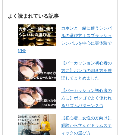
よく読まれている記事
カホンと一緒に使うシンバ
ルの選び方｜スプラッシュ
シンバルを中心に実体験で
紹介
【パーカッション初心者の
方に】ボンゴの叩き方を整
理してまとめました
【パーカッション初心者の
方に】ボンゴでよく使われ
るリズムパターン２つ
【初心者、女性の方向け】
経験から学んだドラムステ
ィックの選び方