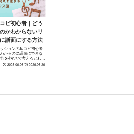
コピ初心者｜どう
のかわからないリ
に譜面にする方法
ッションの耳コピ初心者
わかるのに譜面にできな
音符を4マスで考えるとわか
を使って、簡単に採譜す
2026.06.05
2026.06.26
ます。