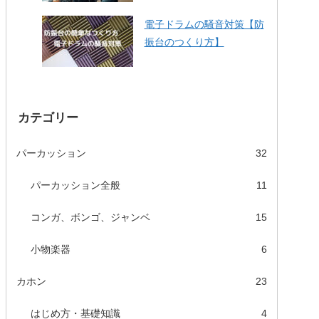
電子ドラムの騒音対策【防
振台のつくり方】
カテゴリー
パーカッション
32
パーカッション全般
11
コンガ、ボンゴ、ジャンベ
15
小物楽器
6
カホン
23
はじめ方・基礎知識
4