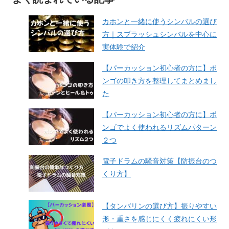
カホンと一緒に使うシンバルの選び
方｜スプラッシュシンバルを中心に
実体験で紹介
【パーカッション初心者の方に】ボ
ンゴの叩き方を整理してまとめまし
た
【パーカッション初心者の方に】ボ
ンゴでよく使われるリズムパターン
２つ
電子ドラムの騒音対策【防振台のつ
くり方】
【タンバリンの選び方】振りやすい
形・重さを感じにくく疲れにくい形