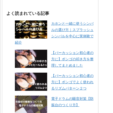
よく読まれている記事
カホンと一緒に使うシンバ
ルの選び方｜スプラッシュ
シンバルを中心に実体験で
紹介
【パーカッション初心者の
方に】ボンゴの叩き方を整
理してまとめました
【パーカッション初心者の
方に】ボンゴでよく使われ
るリズムパターン２つ
電子ドラムの騒音対策【防
振台のつくり方】