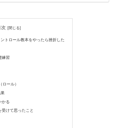
目次
コントロール教本をやったら挫折した
礎練習
（ロール）
結果
かかる
を受けて思ったこと