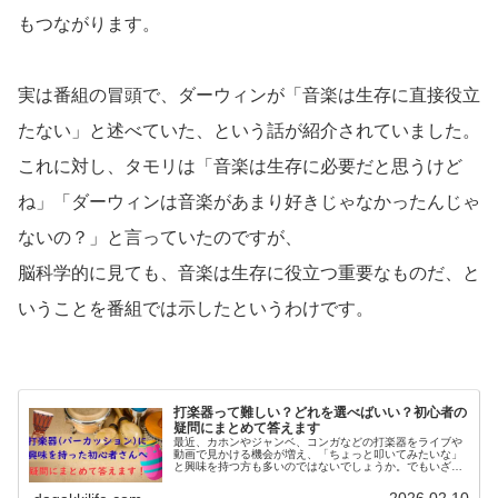
もつながります。
実は番組の冒頭で、ダーウィンが「音楽は生存に直接役立
たない」と述べていた、という話が紹介されていました。
これに対し、タモリは「音楽は生存に必要だと思うけど
ね」「ダーウィンは音楽があまり好きじゃなかったんじゃ
ないの？」と言っていたのですが、
脳科学的に見ても、音楽は生存に役立つ重要なものだ、と
いうことを番組では示したというわけです。
打楽器って難しい？どれを選べばいい？初心者の
疑問にまとめて答えます
最近、カホンやジャンベ、コンガなどの打楽器をライブや
動画で見かける機会が増え、「ちょっと叩いてみたいな」
と興味を持つ方も多いのではないでしょうか。でもいざ始
めようとすると、「どれを選べばいいの？」「音楽経験が
なくてもできる？」「家で叩いて大...
2026.02.10