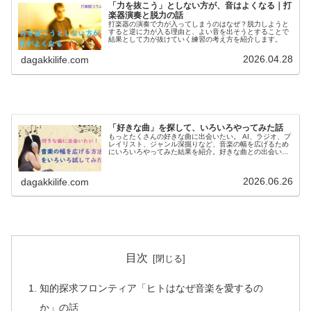
「力を抜こう」としない方が、音はよくなる｜打
楽器演奏と脱力の話
打楽器の演奏で力が入ってしまうのはなぜ？脱力しようと
すると逆に力が入る理由と、よい音を出そうとすることで
結果として力が抜けていく練習の考え方を紹介します。
2026.04.28
dagakkilife.com
「好きな曲」を探して、いろいろやってみた話
もっとたくさんの好きな曲に出会いたい。 AI、ラジオ、プ
レイリスト、ジャンル深掘りなど、音楽の幅を広げるため
にいろいろやってみた結果を紹介。好きな曲との出会い方
や、音楽との付き合い方についても書いています。
2026.06.26
dagakkilife.com
目次
知的探求フロンティア「ヒトはなぜ音楽を愛するの
か」の話